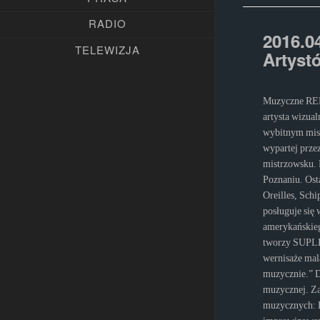
RADIO
2016.0
TELEWIZJA
Artyst
Muzyczne REPO
artysta wizual
wybitnym mistr
wypartej prze
mistrzowsku. 
Poznaniu. Ost
Oreilles, Schi
posługuje się
amerykańskieg
tworzy SUPLE
wernisaże mal
muzycznie.” D
muzycznej. Za
muzycznych: P