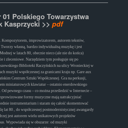
r 01 Polskiego Towarzystwa
k Kasprzycki
>>
pdf
w. Kompozytorem, improwizatorem, autorem tekstów,
i. Tworzy własną, bardzo indywidualną muzykę i jest
 Modnej w latach 80, obecnie nieco (ale nie do końca)
ie i zleceniowe. Narzędziem tym posługuje się po
szewskiego Biblioteki Raczyńskich na ulicy Wronieckiej w
lach muzyki współczesnej za granicami kraju np. Gare aux
oruńskim Centrum Sztuki Współczesnej. Gra na perkusji,
kiem miniaturowych klawiatur – ostatnio enerdowskiego
 Od pewnego czasu – co można prześledzić w Internecie –
mprowizowane formy muzyczne mają uatrakcyjniać
iednie instrumentarium i staram się całość skomentować
ę lat 80., do współczesnej postmodernistycznej awangardy
drzej jest autorem wielu unikatowych projektów
as. Wypowiada się w obszarze: od muzyki