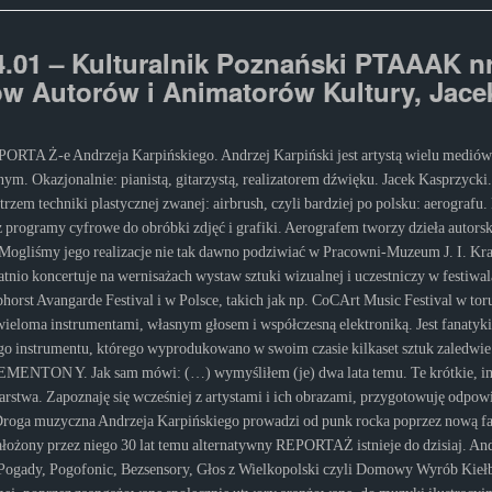
4.01 – Kulturalnik Poznański PTAAAK n
ów Autorów i Animatorów Kultury, Jace
RTA Ż-e Andrzeja Karpińskiego. Andrzej Karpiński jest artystą wielu medió
nym. Okazjonalnie: pianistą, gitarzystą, realizatorem dźwięku. Jacek Kasprzyck
zem techniki plastycznej zwanej: airbrush, czyli bardziej po polsku: aerografu.
z programy cyfrowe do obróbki zdjęć i grafiki. Aerografem tworzy dzieła autorsk
Mogliśmy jego realizacje nie tak dawno podziwiać w Pracowni-Muzeum J. I. Kra
atnio koncertuje na wernisażach wystaw sztuki wizualnej i uczestniczy w festiwa
phorst Avangarde Festival i w Polsce, takich jak np. CoCArt Music Festival w t
 wieloma instrumentami, własnym głosem i współczesną elektroniką. Jest fanaty
o instrumentu, którego wyprodukowano w swoim czasie kilkaset sztuk zaledwie.
MENTON Y. Jak sam mówi: (…) wymyśliłem (je) dwa lata temu. Te krótkie, i
arstwa. Zapoznaję się wcześniej z artystami i ich obrazami, przygotowuję odpow
roga muzyczna Andrzeja Karpińskiego prowadzi od punk rocka poprzez nową fal
łożony przez niego 30 lat temu alternatywny REPORTAŻ istnieje do dzisiaj. An
ogady, Pogofonic, Bezsensory, Głos z Wielkopolski czyli Domowy Wyrób Kiełb