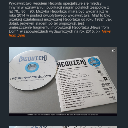
RADIO
Wydawnictwo Requiem Records specjalizuje się między
innymi w wznawianiu i publikacji nagrań polskich zespołów z
lat 70., 80. i 90. Muzyka Reportażu miała być wydana już w
roku 2014 w postaci dwupłytowego wydawnictwa. Miał to być
TELEWIZJA
przekrój działalności muzycznej Reportażu od roku 1982r. Jak
dotąd, jedynym śladem po tej propozycji, jest
umieszczenie fragmentu improwizacji Reportażu „News from
Dom” w zapowiedziach wydawniczych na rok 2015. >>
News
from Dom