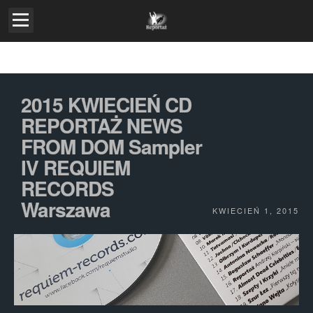
ZESPÓŁ
2015 KWIECIEŃ CD
KONCERTY
REPORTAŻ NEWS
STUDIO
FROM DOM Sampler
IV REQUIEM
DYSKOGRAFIA
RECORDS
Warszawa
TEKSTY, OBRAZY, GRAFIKA
KWIECIEŃ 1, 2015
INSTRUMENTY
PRASA