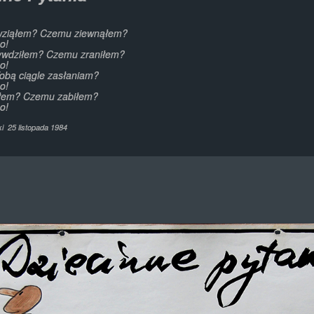
 wziąłem? Czemu ziewnąłem?
o!
ywdziłem? Czemu zraniłem?
o!
obą ciągle zasłaniam?
o!
łem? Czemu zabiłem?
o!
ki 25 listopada 1984